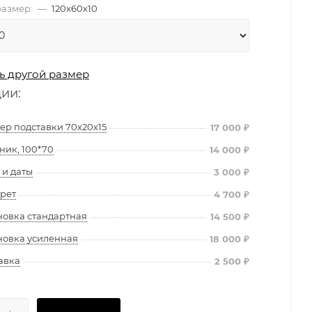
азмер:
—
120х60х10
ь другой размер
ции:
ер подставки 70х20х15
17 000
₽
ник, 100*70
14 000
₽
и даты
3 000
₽
рет
4 700
₽
новка стандартная
14 500
₽
новка усиленная
18 000
₽
авка
2 500
₽