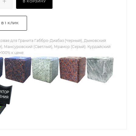
В КОРЗИНУ
 В 1 КЛИК
овая для Гранита Габбро-Диабаз (Черный), Дымовский
), Мансуровский (Светлый), Мрамор (Серый). Курдайский
+100% к цене.