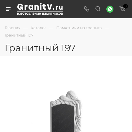
0
—
—
—
Главная
Каталог
Памятники из гранита
Гранитный 197
Гранитный 197