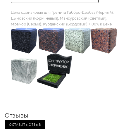
Цена одинаковая для Гранита Габбро-Диабаз (Черный),
Дымовский (Коричневый), Мансуровский (Светлый),
Мрамор (Серый). Курдайский (Бордовый) +100% к цене.
Отзывы
ОСТАВИТЬ ОТЗЫВ