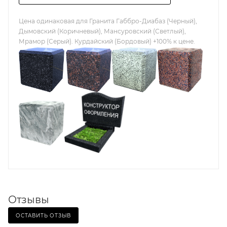
Цена одинаковая для Гранита Габбро-Диабаз (Черный),
Дымовский (Коричневый), Мансуровский (Светлый),
Мрамор (Серый). Курдайский (Бордовый) +100% к цене.
Отзывы
ОСТАВИТЬ ОТЗЫВ