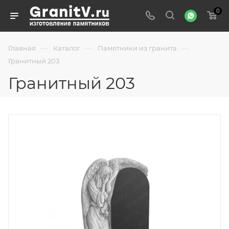
0
—
—
—
Главная
Каталог
Памятники из гранита
Гранитный 203
Гранитный 203