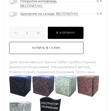
Покрытие антидождь.
0
₽
БЕСПЛАТНО.
Хранение на складе. БЕСПЛАТНО.
0
₽
В КОРЗИНУ
КУПИТЬ В 1 КЛИК
Цена одинаковая для Гранита Габбро-Диабаз (Черный),
Дымовский (Коричневый), Мансуровский (Светлый),
Мрамор (Серый). Курдайский (Бордовый) +100% к цене.