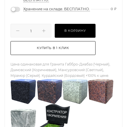
Хранение на складе. БЕСПЛАТНО.
0
₽
В КОРЗИНУ
КУПИТЬ В 1 КЛИК
Цена одинаковая для Гранита Габбро-Диабаз (Черный),
Дымовский (Коричневый), Мансуровский (Светлый),
Мрамор (Серый). Курдайский (Бордовый) +100% к цене.