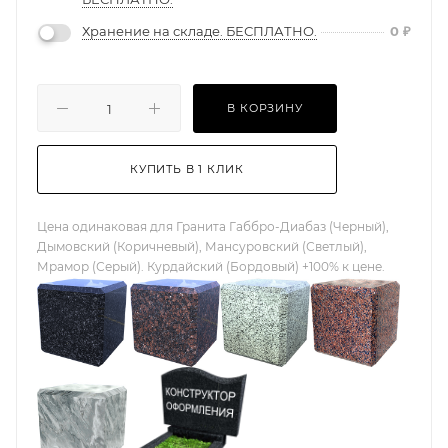
Хранение на складе. БЕСПЛАТНО.
0
₽
В КОРЗИНУ
КУПИТЬ В 1 КЛИК
Цена одинаковая для Гранита Габбро-Диабаз (Черный),
Дымовский (Коричневый), Мансуровский (Светлый),
Мрамор (Серый). Курдайский (Бордовый) +100% к цене.