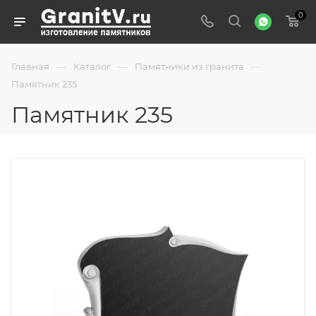
0
—
—
—
Главная
Каталог
Памятники из гранита
Памятник 235
Памятник 235