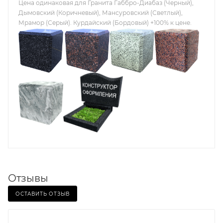
Цена одинаковая для Гранита Габбро-Диабаз (Черный),
Дымовский (Коричневый), Мансуровский (Светлый),
Мрамор (Серый). Курдайский (Бордовый) +100% к цене.
Отзывы
ОСТАВИТЬ ОТЗЫВ