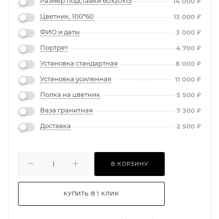
Размер подставки 60х20х15
14 000
₽
Цветник, 100*60
13 000
₽
ФИО и даты
3 000
₽
Портрет
4 700
₽
Установка стандартная
8 000
₽
Установка усиленная
11 000
₽
Полка на цветник
5 500
₽
Ваза гранитная
7 300
₽
Доставка
2 500
₽
В КОРЗИНУ
КУПИТЬ В 1 КЛИК