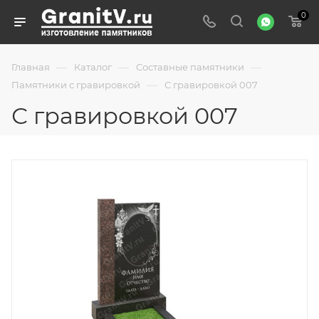
0
—
—
—
Главная
Каталог
Составные памятники
—
Памятники с гравировкой
С гравировкой 007
С гравировкой 007