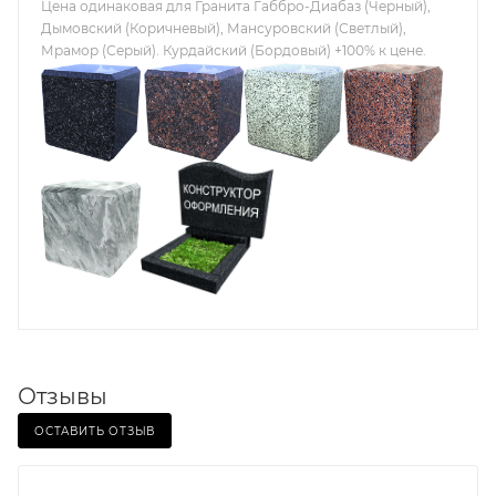
Цена одинаковая для Гранита Габбро-Диабаз (Черный),
Дымовский (Коричневый), Мансуровский (Светлый),
Мрамор (Серый). Курдайский (Бордовый) +100% к цене.
Отзывы
ОСТАВИТЬ ОТЗЫВ