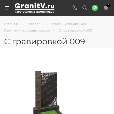
0
—
—
—
Главная
Каталог
Составные памятники
—
Памятники с гравировкой
С гравировкой 009
С гравировкой 009