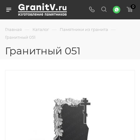
0
—
—
—
Главная
Каталог
Памятники из гранита
Гранитный 051
Гранитный 051