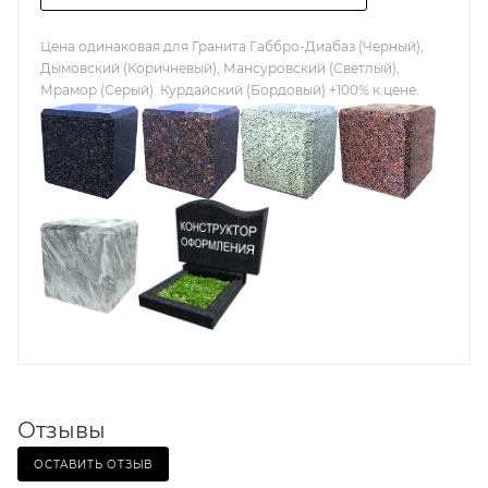
Цена одинаковая для Гранита Габбро-Диабаз (Черный),
Дымовский (Коричневый), Мансуровский (Светлый),
Мрамор (Серый). Курдайский (Бордовый) +100% к цене.
Отзывы
ОСТАВИТЬ ОТЗЫВ