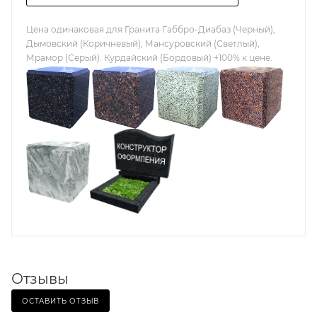
Цена одинаковая для Гранита Габбро-Диабаз (Черный),
Дымовский (Коричневый), Мансуровский (Светлый),
Мрамор (Серый). Курдайский (Бордовый) +100% к цене.
Отзывы
ОСТАВИТЬ ОТЗЫВ