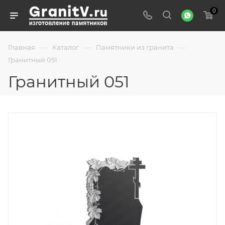
0
—
—
—
Главная
Каталог
Памятники из гранита
Гранитный 051
Гранитный 051