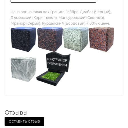
Цена одинаковая для Гранита Габбро-Диабаз (Черный),
Дымовский (Коричневый), Мансуровский (Светлый),
Мрамор (Серый). Курдайский (Бордовый) +100% к цене.
Отзывы
ОСТАВИТЬ ОТЗЫВ