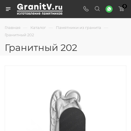
0
—
—
—
Главная
Каталог
Памятники из гранита
Гранитный 202
Гранитный 202