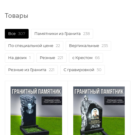
Товары
Все
307
Памятники из Гранита
238
По специальной цене
22
Вертикальные
235
На двоих
1
Резные
221
с Крестом
66
Резные из Гранита
221
С гравировкой
50