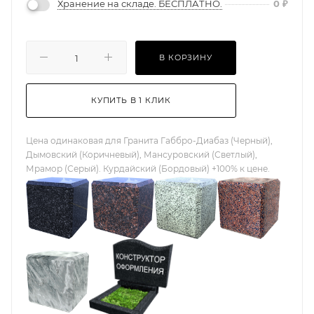
Хранение на складе. БЕСПЛАТНО.
0
₽
В КОРЗИНУ
КУПИТЬ В 1 КЛИК
Цена одинаковая для Гранита Габбро-Диабаз (Черный),
Дымовский (Коричневый), Мансуровский (Светлый),
Мрамор (Серый). Курдайский (Бордовый) +100% к цене.