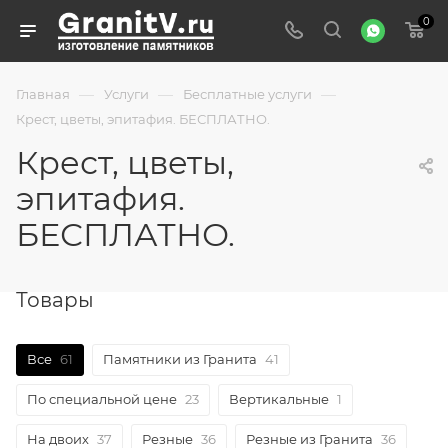
0
—
—
—
Главная
Услуги
Бесплатные услуги
Крест, цветы, эпитафия. БЕСПЛАТНО.
Крест, цветы,
эпитафия.
БЕСПЛАТНО.
Товары
Все
61
Памятники из Гранита
41
По специальной цене
23
Вертикальные
1
На двоих
37
Резные
36
Резные из Гранита
36