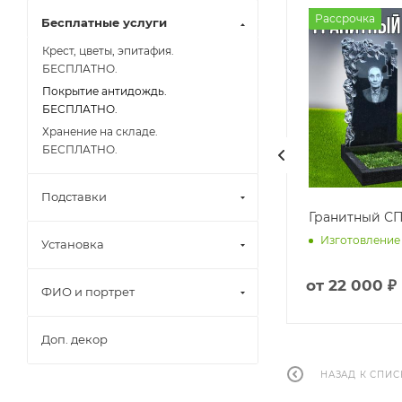
Рассрочка
Рассрочка
Бесплатные услуги
Крест, цветы, эпитафия.
БЕСПЛАТНО.
Покрытие антидождь.
БЕСПЛАТНО.
Хранение на складе.
БЕСПЛАТНО.
Подставки
Гранитный СП-04
Гранитный СП
ней
Изготовление от 15 дней
Изготовление 
Установка
от
20 600 ₽
от
22 000 ₽
ФИО и портрет
Доп. декор
НАЗАД К СПИС