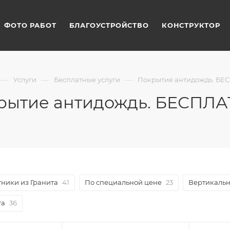
ФОТО РАБОТ
БЛАГОУСТРОЙСТВО
КОНСТРУКТОР
—
—
—
Услуги
Бесплатные услуги
Покрытие антидождь. БЕ
рытие антидождь. БЕСПЛА
ники из Гранита
41
По специальной цене
23
Вертикаль
та
36