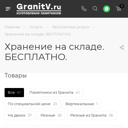
0
—
—
—
Главная
Услуги
Бесплатные услуги
Хранение на складе. БЕСПЛАТНО.
Хранение на складе.
БЕСПЛАТНО.
Товары
Все
61
Памятники из Гранита
41
По специальной цене
23
Вертикальные
1
На двоих
37
Резные
36
Резные из Гранита
36