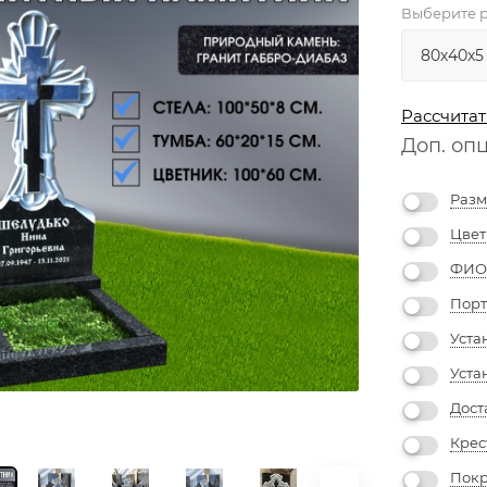
Выберите р
Рассчитат
Доп. оп
Разм
Цвет
ФИО 
Порт
Уста
Уста
Дост
Крес
Покр