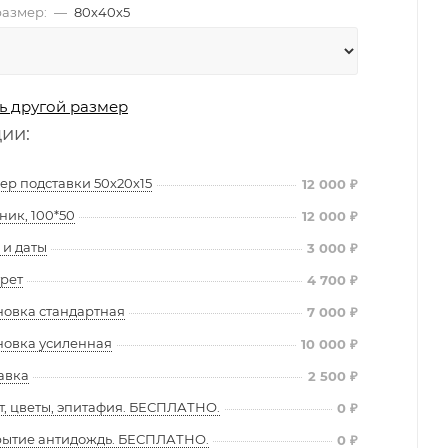
азмер:
—
80х40х5
ь другой размер
ции:
ер подставки 50х20х15
12 000
₽
ник, 100*50
12 000
₽
и даты
3 000
₽
рет
4 700
₽
новка стандартная
7 000
₽
новка усиленная
10 000
₽
авка
2 500
₽
т, цветы, эпитафия. БЕСПЛАТНО.
0
₽
ытие антидождь. БЕСПЛАТНО.
0
₽