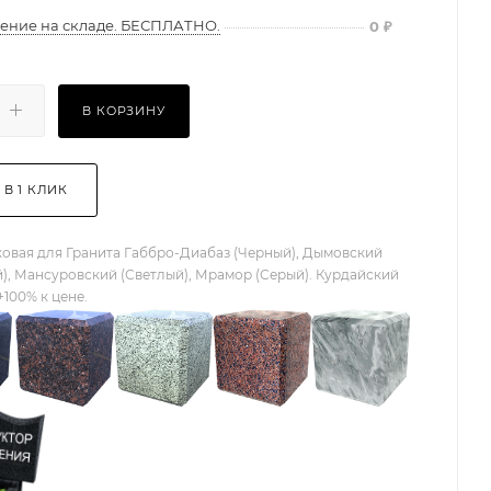
ение на складе. БЕСПЛАТНО.
0
₽
В КОРЗИНУ
 В 1 КЛИК
овая для Гранита Габбро-Диабаз (Черный), Дымовский
), Мансуровский (Светлый), Мрамор (Серый). Курдайский
+100% к цене.