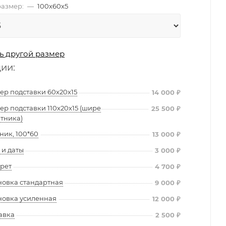
азмер:
—
100х60х5
ь другой размер
ции:
ер подставки 60х20х15
14 000
₽
ер подставки 110х20х15 (шире
25 500
₽
тника)
ник, 100*60
13 000
₽
и даты
3 000
₽
рет
4 700
₽
новка стандартная
9 000
₽
новка усиленная
12 000
₽
авка
2 500
₽