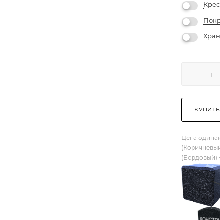
Крес
Покр
Хран
КУПИТЬ
Цена одинак
(Коричневый
(Бордовый) 