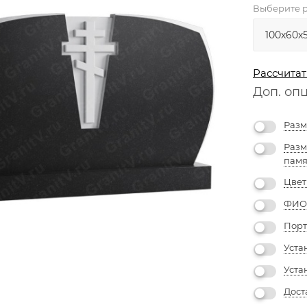
Выберите р
Рассчитат
Доп. оп
Разм
Разм
памя
Цвет
ФИО 
Порт
Уста
Уста
Дост