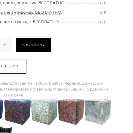
т, цветы, эпитафия. БЕСПЛАТНО.
0
₽
ытие антидождь. БЕСПЛАТНО.
0
₽
ение на складе. БЕСПЛАТНО.
0
₽
В КОРЗИНУ
 В 1 КЛИК
овая для Гранита Габбро-Диабаз (Черный), Дымовский
), Мансуровский (Светлый), Мрамор (Серый). Курдайский
+100% к цене.