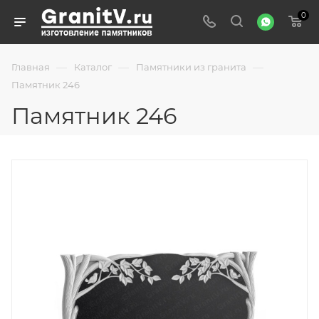
0
—
—
—
Главная
Каталог
Памятники из гранита
Памятник 246
Памятник 246